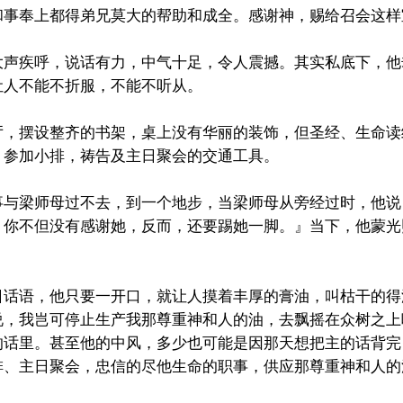
和事奉上都得弟兄莫大的帮助和成全。感谢神，赐给召会这样
大声疾呼，说话有力，中气十足，令人震撼。其实私底下，他
让人不能不折服，不能不听从。
厅，摆设整齐的书架，桌上没有华丽的装饰，但圣经、生命读
，参加小排，祷告及主日聚会的交通工具。
事与梁师母过不去，到一个地步，当梁师母从旁经过时，他说
，你不但没有感谢她，反而，还要踢她一脚。』当下，他蒙光
日话语，他只要一开口，就让人摸着丰厚的膏油，叫枯干的得
说，我岂可停止生产我那尊重神和人的油，去飘摇在众树之上
的话里。甚至他的中风，多少也可能是因那天想把主的话背完
排、主日聚会，忠信的尽他生命的职事，供应那尊重神和人的