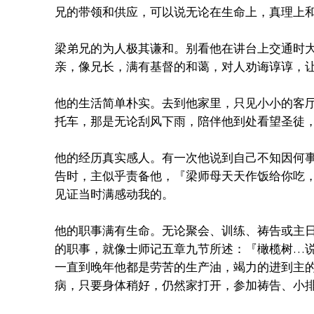
兄的带领和供应，可以说无论在生命上，真理上
梁弟兄的为人极其谦和。别看他在讲台上交通时
亲，像兄长，满有基督的和蔼，对人劝诲谆谆，
他的生活简单朴实。去到他家里，只见小小的客
托车，那是无论刮风下雨，陪伴他到处看望圣徒
他的经历真实感人。有一次他说到自己不知因何
告时，主似乎责备他，『梁师母天天作饭给你吃
见证当时满感动我的。
他的职事满有生命。无论聚会、训练、祷告或主
的职事，就像士师记五章九节所述：『橄榄树…
一直到晚年他都是劳苦的生产油，竭力的进到主
病，只要身体稍好，仍然家打开，参加祷告、小