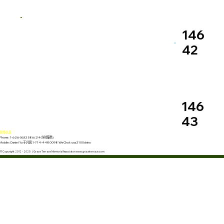
146
42
146
43
联络信息：
Phone: 1-626-3632586 (24小时服务)
Mobile: Daniel Yu 于兴民 1-714-4480098 WeChat: usa2100china
© Copyright 2012 - 2025 | Grace Terrace Memorial Associaton www.graceterrace.com