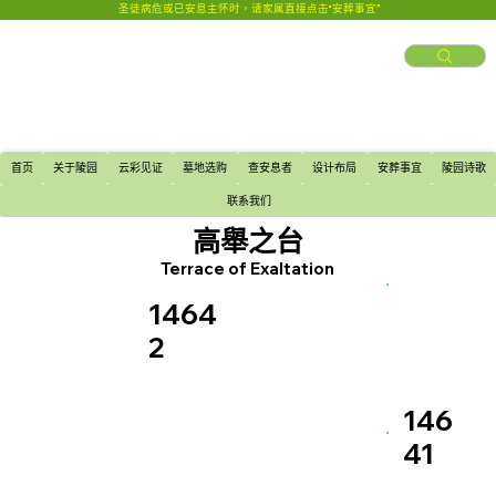
圣徒病危或已安息主怀时，请家属直接点击“安葬事宜”
首页
关于陵园
云彩见证
墓地选购
查安息者
设计布局
安葬事宜
陵园诗歌
联系我们
高舉之台
Terrace of Exaltation
1464
2
146
41