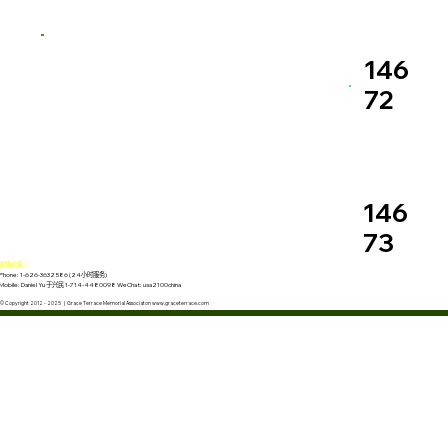
146
72
146
73
联络信息：
Phone: 1-626-3632586 (24小时服务)
Mobile: Daniel Yu 于兴民 1-714-4480098 WeChat: usa2100china
© Copyright 2012 - 2025 | Grace Terrace Memorial Associaton www.graceterrace.com