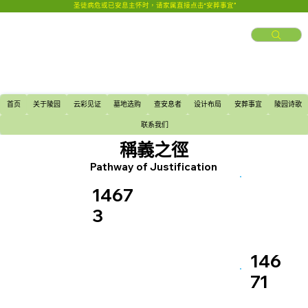
圣徒病危或已安息主怀时，请家属直接点击“安葬事宜”
首页
关于陵园
云彩见证
墓地选购
查安息者
设计布局
安葬事宜
陵园诗歌
联系我们
稱義之徑
Pathway of Justification
1467
3
146
71