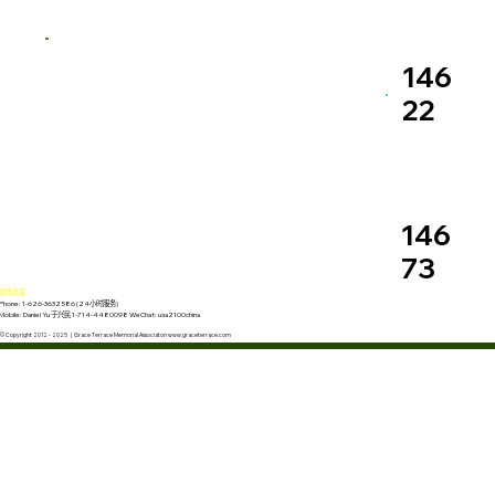
146
22
146
73
联络信息：
Phone: 1-626-3632586 (24小时服务)
Mobile: Daniel Yu 于兴民 1-714-4480098 WeChat: usa2100china
© Copyright 2012 - 2025 | Grace Terrace Memorial Associaton www.graceterrace.com