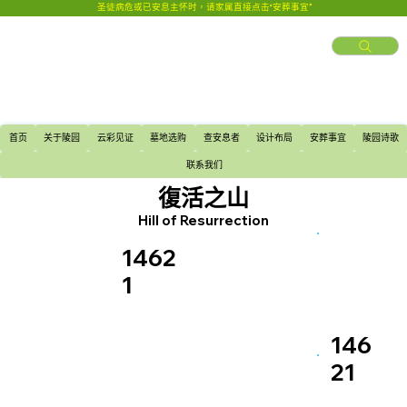
圣徒病危或已安息主怀时，请家属直接点击“安葬事宜”
首页
关于陵园
云彩见证
墓地选购
查安息者
设计布局
安葬事宜
陵园诗歌
联系我们
復活之山
Hill of Resurrection
1462
1
146
21