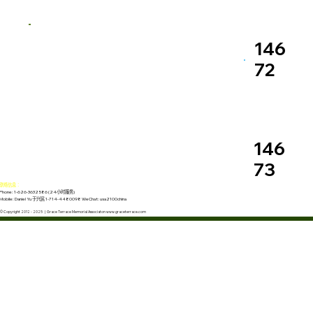
146
72
146
73
联络信息：
Phone: 1-626-3632586 (24小时服务)
Mobile: Daniel Yu 于兴民 1-714-4480098 WeChat: usa2100china
© Copyright 2012 - 2025 | Grace Terrace Memorial Associaton www.graceterrace.com