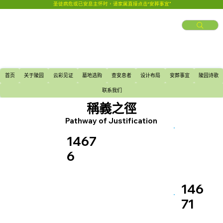
圣徒病危或已安息主怀时，请家属直接点击“安葬事宜”
首页
关于陵园
云彩见证
墓地选购
查安息者
设计布局
安葬事宜
陵园诗歌
联系我们
稱義之徑
Pathway of Justification
1467
6
146
71