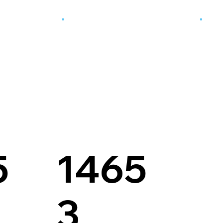
5
1465
3