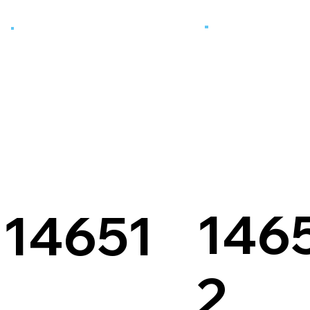
146
14651
2