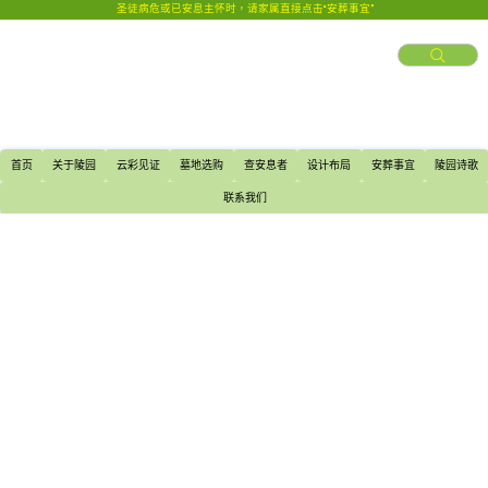
圣徒病危或已安息主怀时，请家属直接点击“安葬事宜”
首页
关于陵园
云彩见证
墓地选购
查安息者
设计布局
安葬事宜
陵园诗歌
联系我们