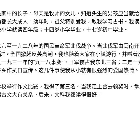
是家中的长子。母亲是牧师的女儿，知道头生的男孩应当献给
长大成人。幼年时，祖父特别爱我，教我学习古书。我读过“论
进小学就读四年级；十四岁小学毕业，十七岁初中毕业。
二六至一九二八年的国民革命军北伐战争。当北伐军由闽南开
案”。全国掀起反英高潮，我也随着大家在小镇游行，并喊着
一九三一年的“九一八事变”，日军侵占我东北三省；二是一
下乡作抗日宣传。这几件事使我从小就有很强烈的爱国热情。
学校举行作文比赛，我得了第三名。当我走上台去领奖时，掌
读古文大有关系。后来，文科我都读得很好。