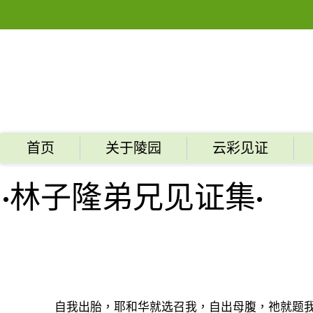
首页
关于陵园
云彩见证
​·林子隆弟兄见证集·
自我出胎，耶和华就选召我，自出母腹，祂就题我