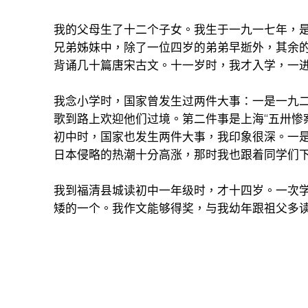
我的父母生了十二个子女。我生于一九一七年，
兄弟姊妹中，除了一位四岁的弟弟早逝外，其余的都
背诵几十篇唐宋古文。十一岁时，我才入学，一
我念小学时，国家曾发生过两件大事：一是一九
歌到路上欢迎他们过境。第二件事是上海“五卅惨
初中时，国家也发生两件大事，我印象很深。一是
日本侵略的热潮十分高涨，那时我也跟着同学们
我到福清县城读初中一年级时，才十四岁。一次
矮的一个。我作文能够得奖，与我幼年跟祖父多