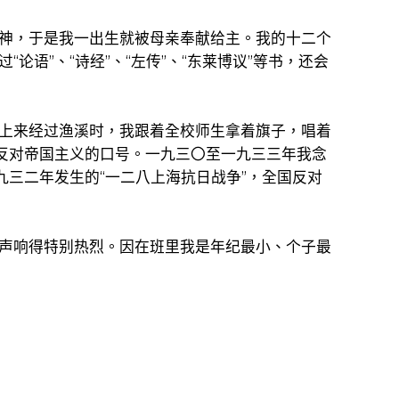
神，于是我一出生就被母亲奉献给主。我的十二个
语”、“诗经”、“左传”、“东莱博议”等书，还会
上来经过渔溪时，我跟着全校师生拿着旗子，唱着
反对帝国主义的口号。一九三〇至一九三三年我念
九三二年发生的“一二八上海抗日战争”，全国反对
声响得特别热烈。因在班里我是年纪最小、个子最