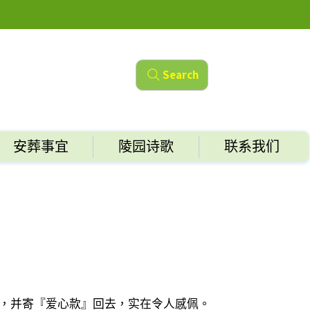
Search
安葬事宜
陵园诗歌
联系我们
，并寄『爱心款』回去，实在令人感佩。