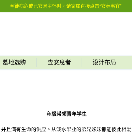
圣徒病危或已安息主怀时，请家属直接点击“安葬事宜”
墓地选购
查安息者
设计布局
积极带领青年学生
，并且满有生命的供应。从淡水毕业的弟兄姊妹都能彼此相爱