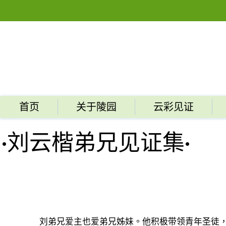
首页
关于陵园
云彩见证
​·刘云楷弟兄见证集·
刘弟兄爱主也爱弟兄姊妹。他积极带领青年圣徒