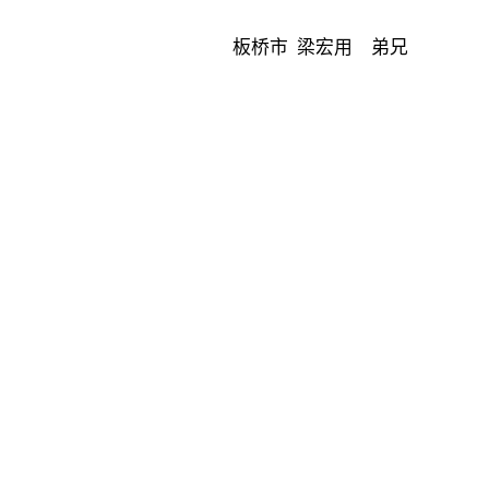
板桥市 梁宏用 弟兄