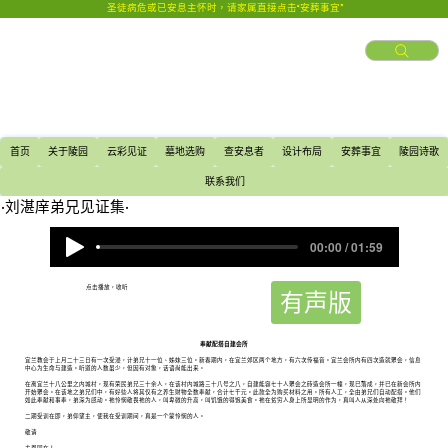
圣徒病危或已安息主怀时，请家属直接点击“安葬事宜”
首页
关于陵园
云彩见证
墓地选购
查安息者
设计布局
安葬事宜
陵园诗歌
联系我们
​·刘湛庠弟兄见证集·
00:00 / 01:59
点击播放，收听
有声版
奉献配搭自建会所
宜兰教会于上月二十三日有一次受浸，计弟兄十一位、姊妹三位。新春期内，在宜兰郊区两个地方，有六次传福音。宜兰会所内有四次造就聚会，信息
中心为生命与建造。听道的人数虽少，但因有对象，话语尚能出来。
在离宜兰十八公里之内城村，现有荣民弟兄三十余人，在该村内城路三十八号之八，自建能容七十人聚会之砖造会所一幢，现已落成，并已在新会所内
开始聚会。在该地之弟兄们中，有好些人将其仅有之养生财物全数奉献，合计七千元。此款全为购买材料之用。所有人工，全由弟兄们自动配搭。他们
如此奉献和事奉，弟深为感动。祂怜悯敬畏祂的人，叫卑微的升高，叫饥饿的得饱美食。祂在贫穷人身上所显明的作为，真叫人从深处向祂敬拜！
二期受训在即，弟仰望主，使我在受训期间，真是一个蒙怜悯的人。
敬请
主恩同在！