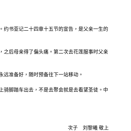
。约书亚记二十四章十五节的宣告，是父亲一生的
，之后母亲得了偏头痛。第二次去花莲服事时父亲
永远准备好，随时预备往下一站移动。
上骑脚踏车出去，不是去聚会就是去看望圣徒。中
次子 刘黎曦 敬上