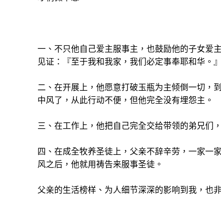
一、不只他自己爱主服事主，也鼓励他的子女爱
见证：『至于我和我家，我们必定事奉耶和华。
二、在开展上，他愿意打破玉瓶为主倾倒一切，
中风了，从此行动不便，但他完全没有埋怨主。
三、在工作上，他把自己完全交给带领的弟兄们
四、在成全牧养圣徒上，父亲不辞辛劳，一家一
风之后，他就用祷告来服事圣徒。
父亲的生活榜样、为人细节深深的影响到我，也