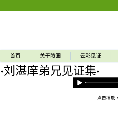
首页
关于陵园
云彩见证
​·刘湛庠弟兄见证集·
点击播放