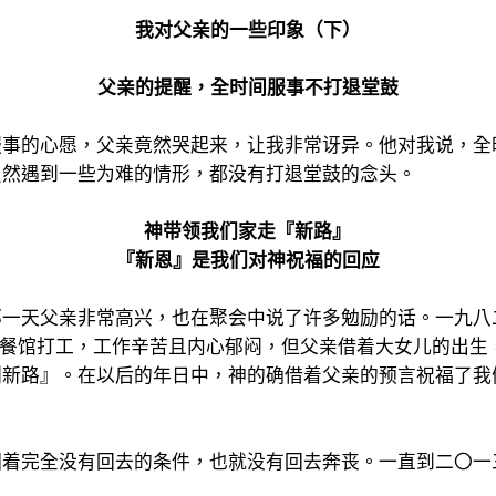
我对父亲的一些印象（下）
父亲的提醒，全时间服事不打退堂鼓
服事的心愿，父亲竟然哭起来，让我非常讶异。他对我说，全
虽然遇到一些为难的情形，都没有打退堂鼓的念头。
神带领我们家走『新路』
『新恩』是我们对神祝福的回应
那一天父亲非常高兴，也在聚会中说了许多勉励的话。一九八
一家中餐馆打工，工作辛苦且内心郁闷，但父亲借着大女儿的出
刘新路』。在以后的年日中，神的确借着父亲的预言祝福了我
因着完全没有回去的条件，也就没有回去奔丧。一直到二〇一