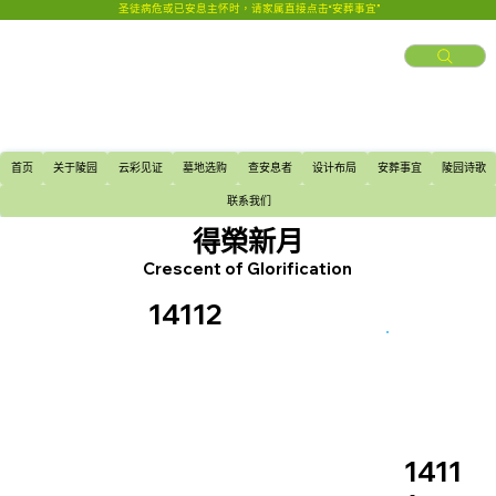
圣徒病危或已安息主怀时，请家属直接点击“安葬事宜”
首页
关于陵园
云彩见证
墓地选购
查安息者
设计布局
安葬事宜
陵园诗歌
联系我们
得榮新月
Crescent of Glorification
14112
1411