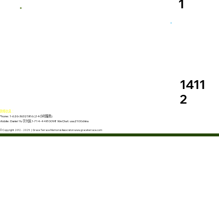
1
1411
2
联络信息：
Phone: 1-626-3632586 (24小时服务)
Mobile: Daniel Yu 于兴民 1-714-4480098 WeChat: usa2100china
© Copyright 2012 - 2025 | Grace Terrace Memorial Associaton www.graceterrace.com