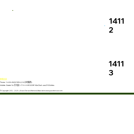
1411
2
1411
3
联络信息：
Phone: 1-626-3632586 (24小时服务)
Mobile: Daniel Yu 于兴民 1-714-4480098 WeChat: usa2100china
© Copyright 2012 - 2025 | Grace Terrace Memorial Associaton www.graceterrace.com