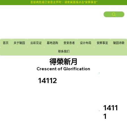
圣徒病危或已安息主怀时，请家属直接点击“安葬事宜”
首页
关于陵园
云彩见证
墓地选购
查安息者
设计布局
安葬事宜
陵园诗歌
联系我们
得榮新月
Crescent of Glorification
14112
1411
1