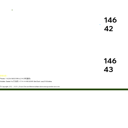
146
42
146
43
联络信息：
Phone: 1-626-3632586 (24小时服务)
Mobile: Daniel Yu 于兴民 1-714-4480098 WeChat: usa2100china
© Copyright 2012 - 2025 | Grace Terrace Memorial Associaton www.graceterrace.com