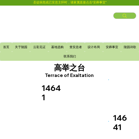
圣徒病危或已安息主怀时，请家属直接点击“安葬事宜”
首页
关于陵园
云彩见证
墓地选购
查安息者
设计布局
安葬事宜
陵园诗歌
联系我们
高举之台
Terrace of Exaltation
1464
1
146
41