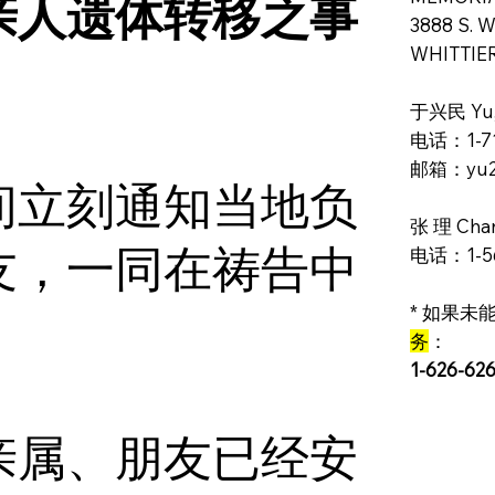
亲人遗体转移之事
3888 S.
WHITTIER
于兴民 Yu, 
电话：1-71
邮箱：yu2
间立刻通知当地负
张 理 Chan
友，一同在祷告中
电话：1-56
* 如果
务
：
1-626-62
亲属、朋友已经安