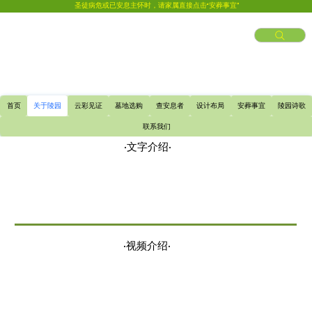
圣徒病危或已安息主怀时，请家属直接点击“安葬事宜”
首页
关于陵园
云彩见证
墓地选购
查安息者
设计布局
安葬事宜
陵园诗歌
联系我们
·文字介绍·
·视频介绍·