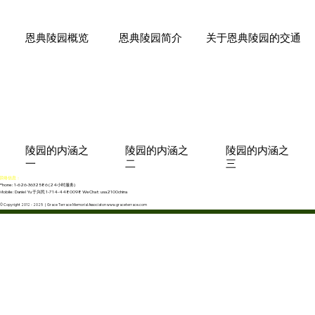
关于恩典陵园的交通
恩典陵园简介
恩典陵园概览
陵园的内涵之
陵园的内涵之
陵园的内涵之
一
二
三
联络信息：
Phone: 1-626-3632586 (24小时服务)
Mobile: Daniel Yu 于兴民 1-714-4480098 WeChat: usa2100china
© Copyright 2012 - 2025 | Grace Terrace Memorial Associaton www.graceterrace.com