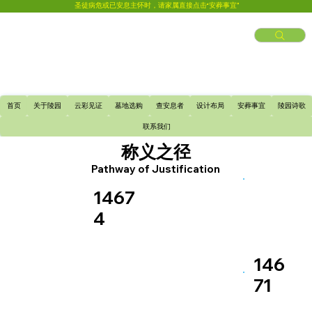
圣徒病危或已安息主怀时，请家属直接点击“安葬事宜”
首页
关于陵园
云彩见证
墓地选购
查安息者
设计布局
安葬事宜
陵园诗歌
联系我们
称义之径
Pathway of Justification
1467
4
146
71