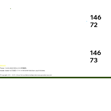
146
72
146
73
联络信息：
Phone: 1-626-3632586 (24小时服务)
Mobile: Daniel Yu 于兴民 1-714-4480098 WeChat: usa2100china
© Copyright 2012 - 2025 | Grace Terrace Memorial Associaton www.graceterrace.com