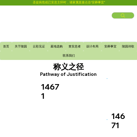
圣徒病危或已安息主怀时，请家属直接点击“安葬事宜”
首页
关于陵园
云彩见证
墓地选购
查安息者
设计布局
安葬事宜
陵园诗歌
联系我们
称义之径
Pathway of Justification
1467
1
146
71