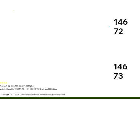
146
72
146
73
联络信息：
Phone: 1-626-3632586 (24小时服务)
Mobile: Daniel Yu 于兴民 1-714-4480098 WeChat: usa2100china
© Copyright 2012 - 2025 | Grace Terrace Memorial Associaton www.graceterrace.com