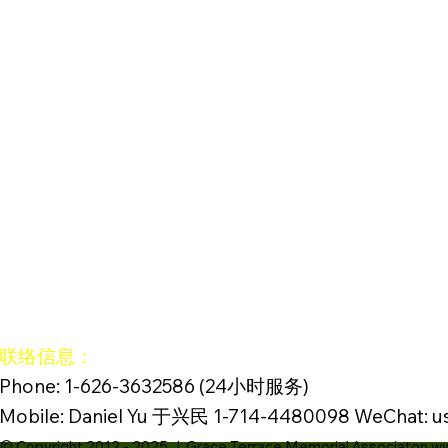
联络信息：
Phone: 1-626-3632586 (24小时服务)
Mobile: Daniel Yu 于兴民 1-714-4480098 WeChat: u
© Copyright 2012 - 2025 | Grace Terrace Memorial Associaton w