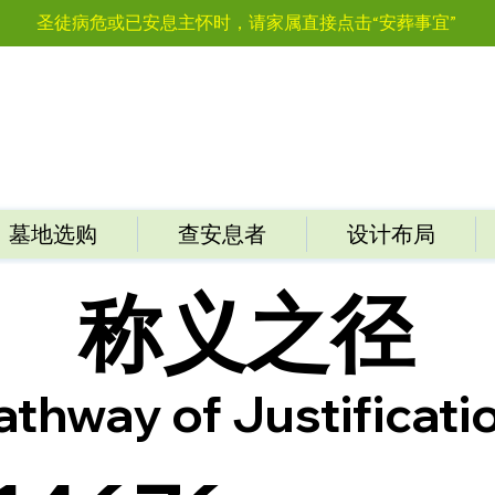
圣徒病危或已安息主怀时，请家属直接点击“安葬事宜”
墓地选购
查安息者
设计布局
称义之径
athway of Justificati