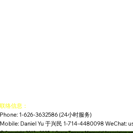
联络信息：
Phone: 1-626-3632586 (24小时服务)
Mobile: Daniel Yu 于兴民 1-714-4480098 WeChat: u
© Copyright 2012 - 2025 | Grace Terrace Memorial Associaton w