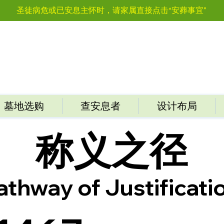
圣徒病危或已安息主怀时，请家属直接点击“安葬事宜”
墓地选购
查安息者
设计布局
称义之径
athway of Justificati