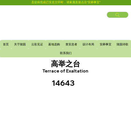
圣徒病危或已安息主怀时，请家属直接点击“安葬事宜”
首页
关于陵园
云彩见证
墓地选购
查安息者
设计布局
安葬事宜
陵园诗歌
联系我们
高举之台
Terrace of Exaltation
14643