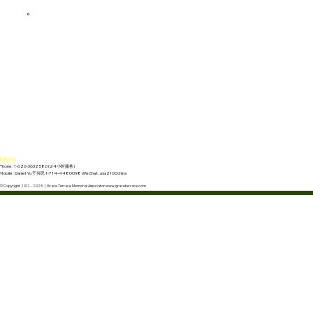
联络信息：
Phone: 1-626-3632586 (24小时服务)
Mobile: Daniel Yu 于兴民 1-714-4480098 WeChat: usa2100china
© Copyright 2012 - 2025 | Grace Terrace Memorial Associaton www.graceterrace.com