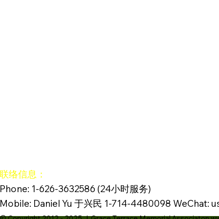
联络信息：
Phone: 1-626-3632586 (24小时服务)
Mobile: Daniel Yu 于兴民 1-714-4480098 WeChat: u
© Copyright 2012 - 2025 | Grace Terrace Memorial Associaton w