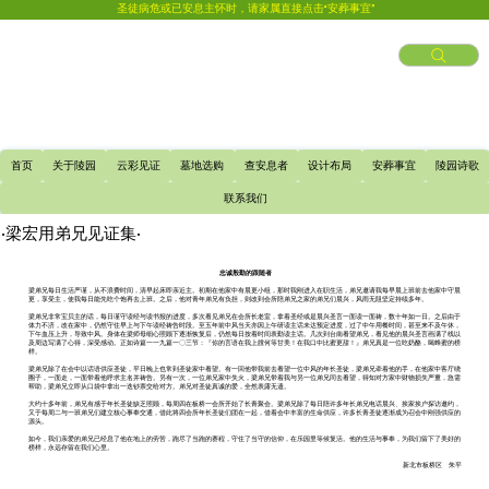
圣徒病危或已安息主怀时，请家属直接点击“安葬事宜”
首页
关于陵园
云彩见证
墓地选购
查安息者
设计布局
安葬事宜
陵园诗歌
联系我们
​·梁宏用弟兄见证集·
忠诚殷勤的跟随者
梁弟兄每日生活严谨，从不浪费时间，清早起床即亲近主。初期在他家中有晨更小组，那时我刚进入在职生活，弟兄邀请我每早晨上班前去他家中守晨
更，享受主，使我每日能先吃个饱再去上班。之后，他对青年弟兄有负担，则改到会所陪弟兄之家的弟兄们晨兴，风雨无阻坚定持续多年。
梁弟兄非常宝贝主的话，每日谨守读经与读书报的进度，多次看见弟兄在会所长老室，拿着圣经或是晨兴圣言一面读一面祷，数十年如一日。之后由于
体力不济，改在家中，仍然守住早上与下午读经祷告时段。至五年前中风当天亦因上午研读主话未达预定进度，过了中午用餐时间，甚至来不及午休，
下午血压上升，导致中风。身体在梁师母细心照顾下逐渐恢复后，仍然每日按着时间表勤读主话。几次到台南看望弟兄，看见他的晨兴圣言画满了线以
及周边写满了心得，深受感动。正如诗篇一一九篇一〇三节：『你的言语在我上膛何等甘美！在我口中比蜜更甜！』弟兄真是一位吃奶酪，喝蜂蜜的榜
样。
梁弟兄除了在会中以话语供应圣徒，平日晚上也常到圣徒家中看望。有一回他带我前去看望一位中风的年长圣徒，梁弟兄牵着他的手，在他家中客厅绕
圈子，一面走，一面带着他呼求主名并祷告。另有一次，一位弟兄家中失火，梁弟兄带着我与另一位弟兄同去看望，得知对方家中财物损失严重，急需
帮助，梁弟兄立即从口袋中拿出一迭钞票交给对方。弟兄对圣徒真诚的爱，全然表露无遗。
大约十多年前，弟兄有感于年长圣徒缺乏照顾，每周四在板桥一会所开始了长青聚会。梁弟兄除了每日陪许多年长弟兄电话晨兴、挨家挨户探访邀约，
又于每周二与一班弟兄们建立核心事奉交通，借此将四会所年长圣徒们团在一起，借着会中丰富的生命供应，许多长青圣徒逐渐成为召会中刚强供应的
源头。
如今，我们亲爱的弟兄已经息了他在地上的劳苦，跑尽了当跑的赛程，守住了当守的信仰，在乐园里等候复活。他的生活与事奉，为我们留下了美好的
榜样，永远存留在我们心里。
新北市板桥区 朱平