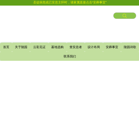
圣徒病危或已安息主怀时，请家属直接点击“安葬事宜”
首页
关于陵园
云彩见证
墓地选购
查安息者
设计布局
安葬事宜
陵园诗歌
联系我们