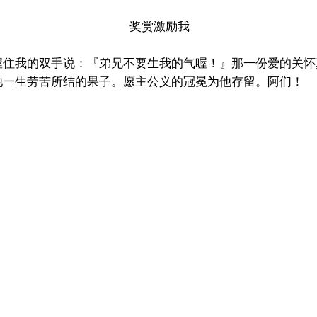
奖赏激励我
握住我的双手说：『弟兄不要生我的气喔！』那一份爱的关怀
他一生劳苦所结的果子。愿主公义的冠冕为他存留。阿们！