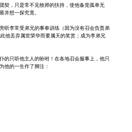
团契，只是常不见牧师的扶持，使他备觉孤单无
慕并想一探究竟。
旁听李常受弟兄的事奉训练（因为没有召会负责弟
就此他丢弃属世荣华而要属天的奖赏；成为李弟兄
仆的只听他主人的吩咐！在各地召会服事上，他只
为他的一生作了脚注：