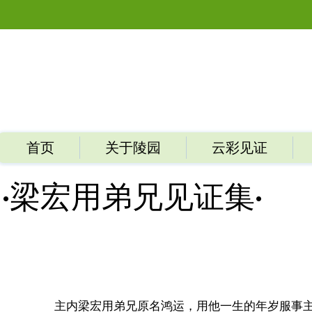
首页
关于陵园
云彩见证
​·梁宏用弟兄见证集·
主内梁宏用弟兄原名鸿运，用他一生的年岁服事