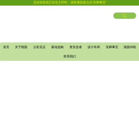
圣徒病危或已安息主怀时，请家属直接点击“安葬事宜”
首页
关于陵园
云彩见证
墓地选购
查安息者
设计布局
安葬事宜
陵园诗歌
联系我们