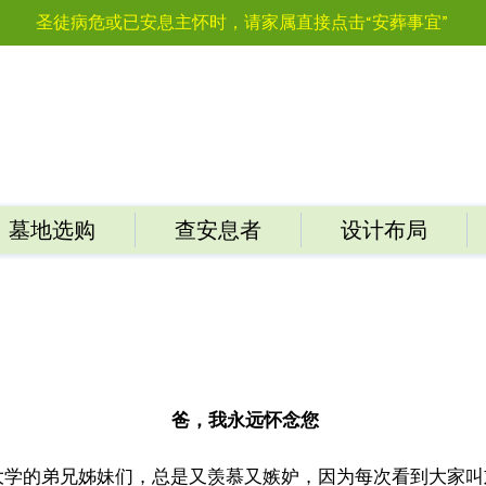
圣徒病危或已安息主怀时，请家属直接点击“安葬事宜”
墓地选购
查安息者
设计布局
爸，我永远怀念您
大学的弟兄姊妹们，总是又羡慕又嫉妒，因为每次看到大家叫