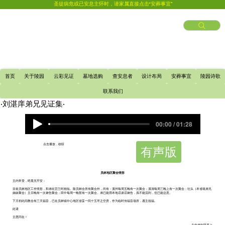
圣徒病危或已安息主怀时，请家属直接点击“安葬事宜”
首页
关于陵园
云彩见证
墓地选购
查安息者
设计布局
安葬事宜
陵园诗歌
联系我们
​·刘湛庠弟兄见证集·
00:00 / 01:28
点击播放，收听
有声版
员林地区聚会情形
主内常受，晤晨兄平安：
目前员林地区工作情形，和弟在宜兰时相似。除员林会所有聚会外，尚有：溪州每周五晚有一次聚会；溪湖每周三晚上有一次聚会；社头（本省籍弟兄
姊妹聚会）主日晚有一次祷告聚会；田中每周一晚暂有一次聚会。弟已能用本地话谈话祷告，虽不能流利，但已能达意。
下月初此间教会有三天福音，已在员林镇中心地区借妥一间十五坪之空房，作为临时传福音场所，愿主祝福。
此请
主恩同在！
主内弟刘湛庠上