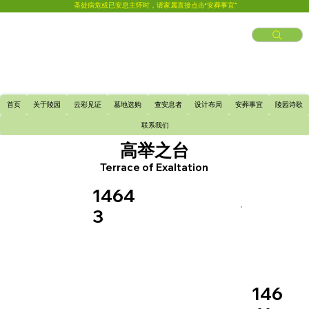
圣徒病危或已安息主怀时，请家属直接点击“安葬事宜”
首页
关于陵园
云彩见证
墓地选购
查安息者
设计布局
安葬事宜
陵园诗歌
联系我们
高举之台
Terrace of Exaltation
1464
3
146