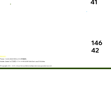
41
146
42
联络信息：
Phone: 1-626-3632586 (24小时服务)
Mobile: Daniel Yu 于兴民 1-714-4480098 WeChat: usa2100china
© Copyright 2012 - 2025 | Grace Terrace Memorial Associaton www.graceterrace.com