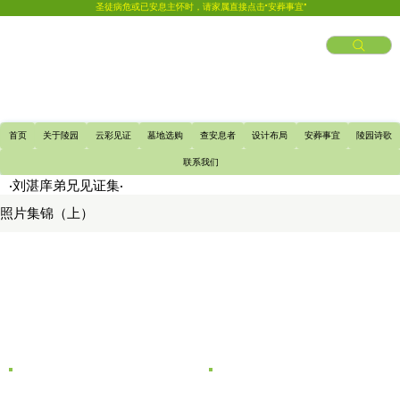
圣徒病危或已安息主怀时，请家属直接点击“安葬事宜”
首页
关于陵园
云彩见证
墓地选购
查安息者
设计布局
安葬事宜
陵园诗歌
联系我们
​·刘湛庠弟兄见证集·
​照片集锦（上）