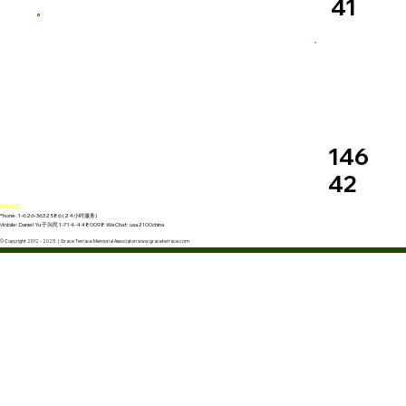
41
146
42
联络信息：
Phone: 1-626-3632586 (24小时服务)
Mobile: Daniel Yu 于兴民 1-714-4480098 WeChat: usa2100china
© Copyright 2012 - 2025 | Grace Terrace Memorial Associaton www.graceterrace.com