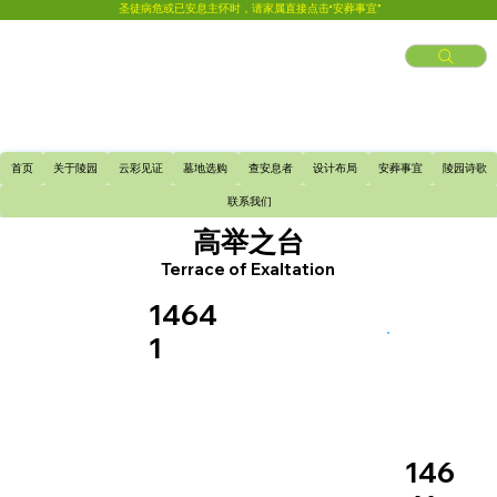
圣徒病危或已安息主怀时，请家属直接点击“安葬事宜”
首页
关于陵园
云彩见证
墓地选购
查安息者
设计布局
安葬事宜
陵园诗歌
联系我们
高举之台
Terrace of Exaltation
1464
1
146