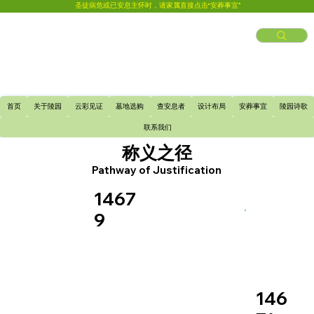
圣徒病危或已安息主怀时，请家属直接点击“安葬事宜”
首页
关于陵园
云彩见证
墓地选购
查安息者
设计布局
安葬事宜
陵园诗歌
联系我们
称义之径
Pathway of Justification
1467
9
146