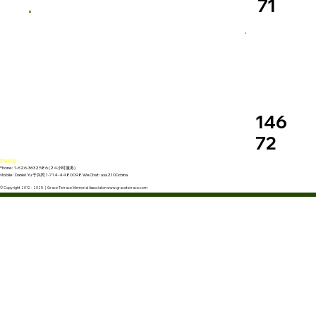
71
146
72
联络信息：
Phone: 1-626-3632586 (24小时服务)
Mobile: Daniel Yu 于兴民 1-714-4480098 WeChat: usa2100china
© Copyright 2012 - 2025 | Grace Terrace Memorial Associaton www.graceterrace.com